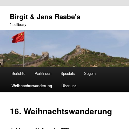
Zum
Birgit & Jens Raabe's
primären
Such
Inhalt
facelibrary
springen
Hauptmenü
Berichte
Parkinson
Specials
Segeln
Weihnachtswanderung
Über uns
16. Weihnachtswanderung