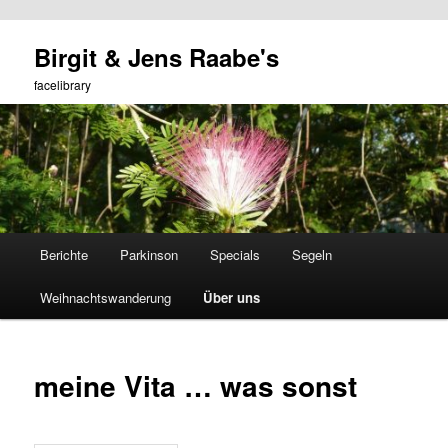
Zum
Birgit & Jens Raabe's
primären
Such
Inhalt
facelibrary
springen
Hauptmenü
Berichte
Parkinson
Specials
Segeln
Weihnachtswanderung
Über uns
meine Vita … was sonst