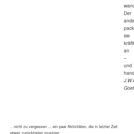
wand
Der
ande
pack
sie
kräft
an
–
und
hand
J.W.
Goe
.. nicht zu vergessen .., ein paar Aktivitäten, die in letzter Zeit
etwas zurücktreten mussten