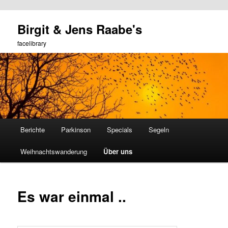
Zum
Birgit & Jens Raabe's
primären
Such
Inhalt
facelibrary
springen
Hauptmenü
Berichte
Parkinson
Specials
Segeln
Weihnachtswanderung
Über uns
Es war einmal ..