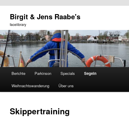
Zum
Birgit & Jens Raabe's
primären
Such
Inhalt
facelibrary
springen
Hauptmenü
Berichte
Parkinson
Specials
Segeln
Weihnachtswanderung
Über uns
Skippertraining