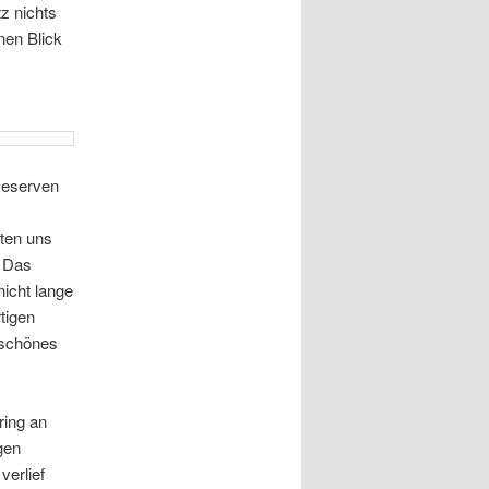
z nichts
nen Blick
Reserven
ten uns
. Das
icht lange
tigen
 schönes
ring an
gen
verlief