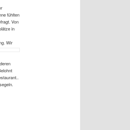
er
ne fühlten
fragt. Von
lätze in
ing.
Wir
nderen
Belohnt
staurant..
segeln.