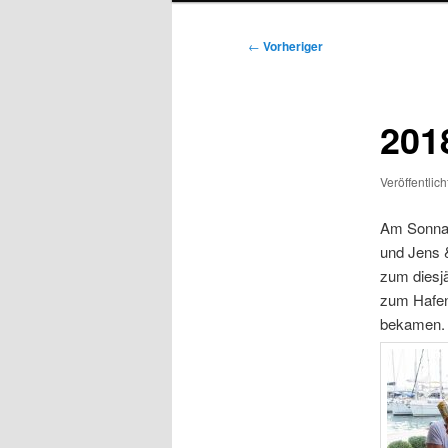
Beitragsnavigation
←
Vorheriger
201
Veröffentlic
Am Sonnab
und Jens 
zum diesjä
zum Hafen 
bekamen.