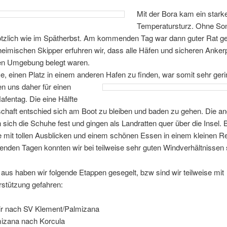
Mit der Bora kam ein stark
Temperatursturz. Ohne Son
lötzlich wie im Spätherbst. Am kommenden Tag war dann guter Rat ge
eimischen Skipper erfuhren wir, dass alle Häfen und sicheren Ankerp
en Umgebung belegt waren.
, einen Platz in einem anderen Hafen zu finden, war somit sehr ger
n uns daher für einen
afentag. Die eine Hälfte
chaft entschied sich am Boot zu bleiben und baden zu gehen. Die a
 sich die Schuhe fest und gingen als Landratten quer über die Insel. 
 mit tollen Ausblicken und einem schönen Essen in einem kleinen Re
genden Tagen konnten wir bei teilweise sehr guten Windverhältnissen 
 aus haben wir folgende Etappen gesegelt, bzw sind wir teilweise mit
rstützung gefahren:
ir nach SV Klement/Palmizana
izana nach Korcula