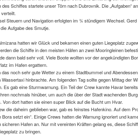
 des Schiffes startete unser Törn nach Dubrovnik. Die „Aufgaben“ a
verteilt.
el Steuern und Navigation erfolgten im ¾ stündigem Wechsel. Ger
 die Aufgabe des Smutje.
almizana hatten wir Glück und bekamen einen guten Liegeplatz zugew
erden die Schiffe in den meisten Häfen an zwei Mooringleinen befesti
e dann bald sehr voll. Viele Boote wollten vor der angekündigten Bo
latz im Hafen ergattern.
n das noch sehr gute Wetter zu einem Stadtbummel und Abendessen 
 Wassertaxi hinbrachte. Am folgenden Tag sollte gegen Mittag der W
n. Es gab eine Sturmwarnung. Ein Teil der Crew kannte Havar bereits
uhren nochmals hinüber, um auch die über der Stadt wachenden Burg
 Von dort hatten sie einen super Blick auf die Bucht um Hvar.
rew die daheim geblieben war, gab es feinstes Hafenkino. Auf dem 
e Bora setzt ein“. Einige Crews hatten die Warnung ignoriert und kame
n sicheren Hafen an. Nur mit vereinten Kräften gelang es, diese Schiff
iegeplatz zu bringen.