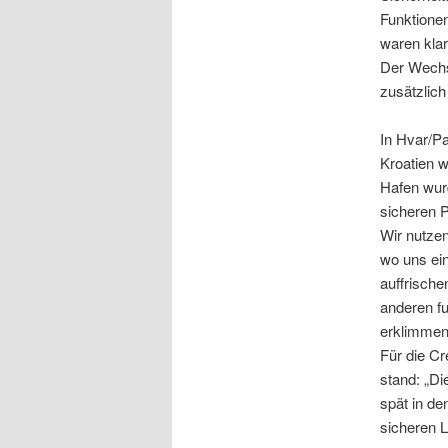
Funktionen
waren klar 
Der Wechs
zusätzlich
In Hvar/P
Kroatien w
Hafen wurd
sicheren P
Wir nutze
wo uns ein
auffrische
anderen f
erklimmen.
Für die C
stand: „Di
spät in de
sicheren L