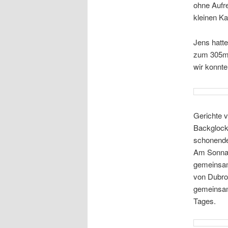
ohne Aufr
kleinen Ka
Jens hatte
zum 305m h
wir konnt
Gerichte 
Backglocke
schonende 
Am Sonnab
gemeinsam 
von Dubro
gemeinsam
Tages.