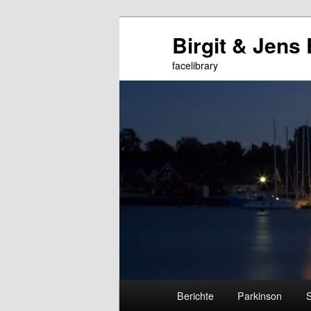
Zum
Birgit & Jens
primären
Inhalt
facelibrary
springen
Hauptmenü
Berichte
Parkinson
S