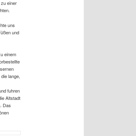
zu einer
hten.
chte uns
 Füßen und
 zu einem
orbestellte
isernen
die lange,
nd fuhren
e Altstadt
n. Das
hönen