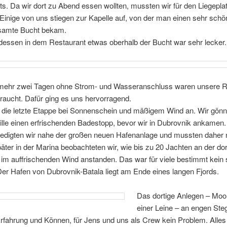
s. Da wir dort zu Abend essen wollten, mussten wir für den Liegeplat
Einige von uns stiegen zur Kapelle auf, von der man einen sehr schö
esamte Bucht bekam.
essen in dem Restaurant etwas oberhalb der Bucht war sehr lecker.
ehr zwei Tagen ohne Strom- und Wasseranschluss waren unsere 
raucht. Dafür ging es uns hervorragend.
 die letzte Etappe bei Sonnenschein und mäßigem Wind an. Wir gönn
ille einen erfrischenden Badestopp, bevor wir in Dubrovnik ankamen
ledigten wir nahe der großen neuen Hafenanlage und mussten daher n
äter in der Marina beobachteten wir, wie bis zu 20 Jachten an der dor
 im auffrischenden Wind anstanden. Das war für viele bestimmt kein
Der Hafen von Dubrovnik-Batala liegt am Ende eines langen Fjords.
Das dortige Anlegen – Moo
einer Leine – an engen Ste
Erfahrung und Können, für Jens und uns als Crew kein Problem. Alles 