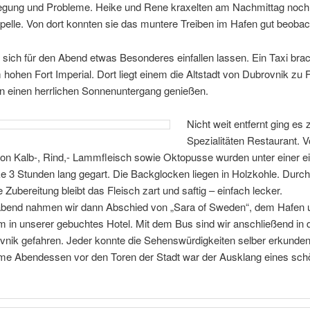
egung und Probleme. Heike und Rene kraxelten am Nachmittag noch 
pelle. Von dort konnten sie das muntere Treiben im Hafen gut beobac
 sich für den Abend etwas Besonderes einfallen lassen. Ein Taxi bra
ohen Fort Imperial. Dort liegt einem die Altstadt von Dubrovnik zu
en einen herrlichen Sonnenuntergang genießen.
Nicht weit entfernt ging es
Spezialitäten Restaurant. V
von Kalb-, Rind,- Lammfleisch sowie Oktopusse wurden unter einer e
 3 Stunden lang gegart. Die Backglocken liegen in Holzkohle. Durch 
Zubereitung bleibt das Fleisch zart und saftig – einfach lecker.
end nahmen wir dann Abschied von „Sara of Sweden“, dem Hafen u
in unserer gebuchtes Hotel. Mit dem Bus sind wir anschließend in di
vnik gefahren. Jeder konnte die Sehenswürdigkeiten selber erkunde
e Abendessen vor den Toren der Stadt war der Ausklang eines sc