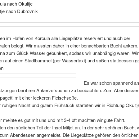
ula nach Okultje
tje nach Dubrovnik
en im Hafen von Korcula alle Liegeplätze reserviert und auch der
fen belegt. Wir mussten daher in einer benachbarten Bucht ankern. 
ana zum Glück Wasser gebunkert, sodass wir unabhängig waren. Wir
ten auf einen Stadtbummel (per Wassertaxi) und saßen stattdessen g
n.
Es war schon spannend an
tzungen bei ihren Ankerversuchen zu beobachten. Zum Abendessen
Spagetti mit einer leckeren Fleischsoße.
 ruhigen Nacht und gutem Frühstück starteten wir in Richtung Okultj
 meinte es gut mit uns und mit 3-4 bft machten wir gute Fahrt.
ten den südlichen Teil der Insel Miljet an. In der sehr schönen Bucht 
 zum Abendessen angemeldet. Die Liegeplätze gehören den örtlichen