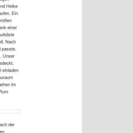
und Heike
ufen. Ein
großen
ank einer
ufsliste
ell. Nach
i passte.
s. Unser
gedeckt.
l einladen
tauraum
gehen im
n Rum
ach der
ten