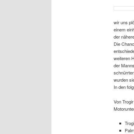
wir uns p
einem einh
der näher
Die Chance
entschiede
weiteren H
der Manns
schnürrten
wurden sie
In den fol
Von Trogir
Motorunte
Trog
Palm