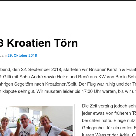
8 Kroatien Törn
ht am
29. Oktober 2018
end, den 22. September 2018, starteten wir Brisaner Kerstin & Fran
& Gitti mit Sohn André sowie Heike und René aus KW von Berlin Sch
hrigen Segeltörn nach Kroationen/Split. Der Flug war ruhig und der T
klappte sehr gut. Wir mussten leider bis 17:00 Uhr warten, bis wir u
Die Zeit verging jedoch sch
jeder etwas von früheren T
berichten hatte. Einige nutz
Gelegenheit für ein erstes 
klaren Wasser der Adria. 