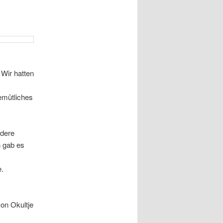
Wir hatten
emütliches
dere
 gab es
e.
von Okultje