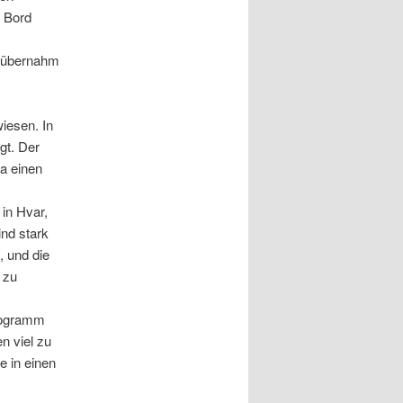
n Bord
d übernahm
iesen. In
gt. Der
ra einen
in Hvar,
ind stark
, und die
 zu
Programm
n viel zu
e in einen