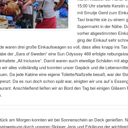
15:00 Uhr startete Kerstin 
mit Smutje Gerd zum Einka
Taxi brachte sie zu einem 
Supermarkt in der Nähe. D
vorher abgestimmten Einka
ging der Einkauf sehr schn
de waren drei große Einkaufswagen so voll, dass alles knapp ins Tax
abe der „Sara of Sweden“ eine Sun Odyssey 469 erfolgte reibungslo
inhaltete „All Inclusive“. Damit waren auch etweilige Schäden mit ab
 wir alles vollständig und konnten unser Gepäck und die Lebensmitte
uen. Da jede Kabine eine eigene Toilette/Naßzelle besaß, war der S
renzt. Da es nun doch schon spät war, einigten wir uns auf´s Essen
urant. Anschließend ließen wir an Bord den Tag bei einigen Gläser
.
tück am Morgen konnten wir bei Sonnenschein an Deck genießen. N
seinweisung durch unseren Skipper Jens und Erklärung der wichtigs