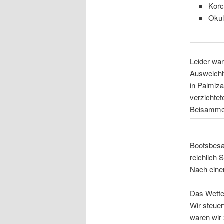
Korc
Okul
Leider war
Ausweichha
in Palmiz
verzichte
Beisamme
Bootsbesa
reichlich 
Nach einer
Das Wetter
Wir steuer
waren wir