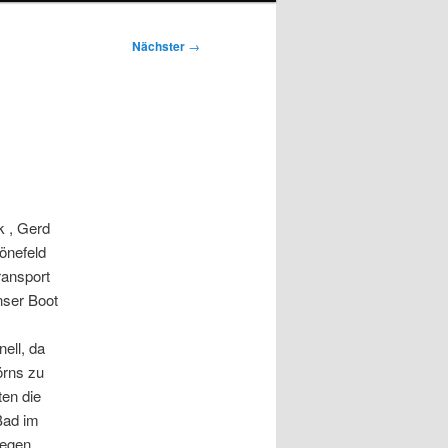
Nächster
→
k , Gerd
önefeld
ransport
nser Boot
nell, da
örns zu
ten die
Bad im
Gegen