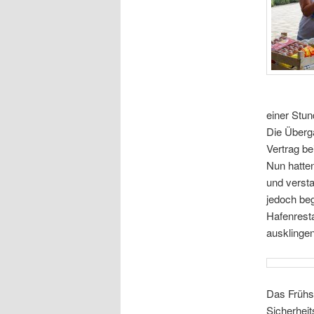
einer Stun
Die Überg
Vertrag be
Nun hatten
und versta
jedoch beg
Hafenresta
ausklingen
Das Frühs
Sicherheit