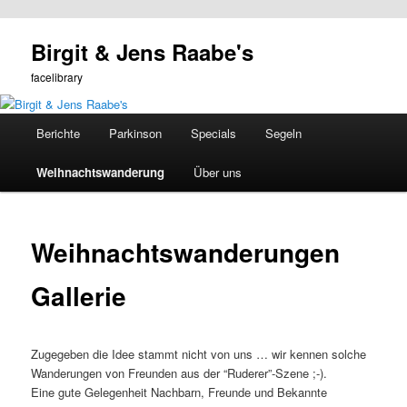
Zum
Birgit & Jens Raabe's
primären
Such
Inhalt
facelibrary
springen
Hauptmenü
Berichte
Parkinson
Specials
Segeln
Weihnachtswanderung
Über uns
Weihnachtswanderungen
Gallerie
Zugegeben die Idee stammt nicht von uns … wir kennen solche
Wanderungen von Freunden aus der “Ruderer”-Szene ;-).
Eine gute Gelegenheit Nachbarn, Freunde und Bekannte