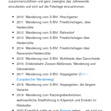
zusammenzuführen und ganz zwanglos das Jahresende
einzuläuten und sich auf die Feiertage einzustimmen.
2010 Wanderung vom S-Bhf. Hirschgarten
2011 Wanderung vom S-Bhf. Friedrichshagen, über
Heidemühle
2012 Wanderung vom S-Bhf. Rahnsdorf
2013 Wanderung vom S-Bhf. Friedrichshagen über
Heidemühle
2014 Wanderung vom S-Bhf. Friedrichshagen über
Ravenstein/Heidemühle
2015 Wanderung vom S-Bhf. Wuhlheide über Dammheide
2016 Erlebnisbahn Zossen-Mellensee, Wanderung und
Gänsebraten
2017 Wanderung vom S-Bhf. Hoppegarten (
E11 –
Europäischer Wanderweg
)
2018 Wanderung vom S-Bhf. Hoppegarten, die längere
Variante
2019 Wanderung zum Katzengrabenbrücken,
weihnachliche Stadtführung in Köpenick und Einkehr im
Ratskeller
2020 Eigentlich sollte es zum
Baasee
gehen … wir sind nur