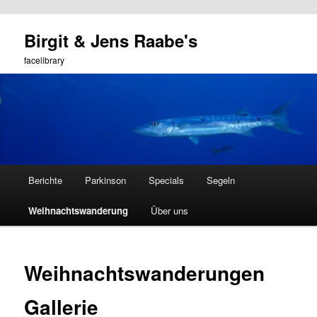
Zum
Birgit & Jens Raabe's
primären
Such
Inhalt
facelibrary
springen
Hauptmenü
Berichte
Parkinson
Specials
Segeln
Weihnachtswanderung
Über uns
Weihnachtswanderungen
Gallerie