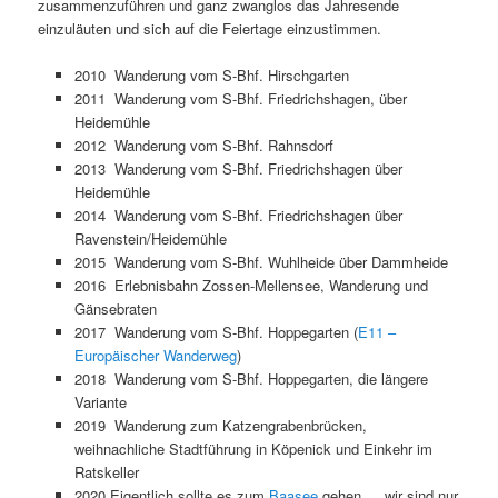
zusammenzuführen und ganz zwanglos das Jahresende
einzuläuten und sich auf die Feiertage einzustimmen.
2010 Wanderung vom S-Bhf. Hirschgarten
2011 Wanderung vom S-Bhf. Friedrichshagen, über
Heidemühle
2012 Wanderung vom S-Bhf. Rahnsdorf
2013 Wanderung vom S-Bhf. Friedrichshagen über
Heidemühle
2014 Wanderung vom S-Bhf. Friedrichshagen über
Ravenstein/Heidemühle
2015 Wanderung vom S-Bhf. Wuhlheide über Dammheide
2016 Erlebnisbahn Zossen-Mellensee, Wanderung und
Gänsebraten
2017 Wanderung vom S-Bhf. Hoppegarten (
E11 –
Europäischer Wanderweg
)
2018 Wanderung vom S-Bhf. Hoppegarten, die längere
Variante
2019 Wanderung zum Katzengrabenbrücken,
weihnachliche Stadtführung in Köpenick und Einkehr im
Ratskeller
2020 Eigentlich sollte es zum
Baasee
gehen … wir sind nur