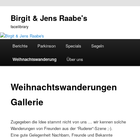
Zum
Birgit & Jens Raabe's
primären
Such
Inhalt
facelibrary
springen
Hauptmenü
Berichte
Parkinson
Specials
Segeln
Weihnachtswanderung
Über uns
Weihnachtswanderungen
Gallerie
Zugegeben die Idee stammt nicht von uns … wir kennen solche
Wanderungen von Freunden aus der “Ruderer”-Szene ;-).
Eine gute Gelegenheit Nachbarn, Freunde und Bekannte