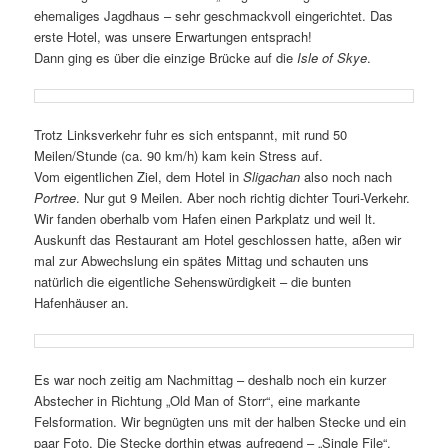
ehemaliges Jagdhaus – sehr geschmackvoll eingerichtet. Das
erste Hotel, was unsere Erwartungen entsprach!
Dann ging es über die einzige Brücke auf die
Isle of Skye
.
Trotz Linksverkehr fuhr es sich entspannt, mit rund 50
Meilen/Stunde (ca. 90 km/h) kam kein Stress auf.
Vom eigentlichen Ziel, dem Hotel in
Sligachan
also noch nach
Portree
. Nur gut 9 Meilen. Aber noch richtig dichter Touri-Verkehr.
Wir fanden oberhalb vom Hafen einen Parkplatz und weil lt.
Auskunft das Restaurant am Hotel geschlossen hatte, aßen wir
mal zur Abwechslung ein spätes Mittag und schauten uns
natürlich die eigentliche Sehenswürdigkeit – die bunten
Hafenhäuser an.
Es war noch zeitig am Nachmittag – deshalb noch ein kurzer
Abstecher in Richtung „Old Man of Storr“, eine markante
Felsformation. Wir begnügten uns mit der halben Stecke und ein
paar Foto. Die Stecke dorthin etwas aufregend – „Single File“.