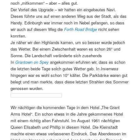
noch „mitkommen“ – aber – alles gut.
Der Vorteil des Upgrade – wir hatten ein eingebautes Navi.
Dieses führte uns auf einen anderen Weg aus der Stadt, als das
Handy. Edinburgh war immer noch im Nebel gefangen, so dass
wir auch auf diesem Weg die
Forth Road Bridge
nicht sehen
konnten.
Je näher wir den Highlands kamen, um so besser wurde jedoch
das Wetter. Bei einem Zwischenhalt waren es schon 26° und
Sonne. Die Landschaft veränderte sich zusehends
In
Grantown on Spey
angekommen erfuhren wir, dass es schon
die letzten beide Tage solch gutes Wetter gab. In
Inverness
hingegen war es wohl schon 10° kälter. Die Parkbänke waren gut
belegt und man merkte, dass diese letzten Strahlen des Sommer
genossen wurden.
Wir nächtigen die kommenden Tage in dem Hotel „The Grant
Arms Hotel“. Ein schon etwas in die Jahre gekommenes Hotel
mit einem richtig alten Fahrstuhl. Im August 1961 nächtigten
Queen Elisabeth und Phillip in diesem Hotel.
Die Kleinstadt
machte einen etwas verlassenen Eindruck. Das Abendessen im