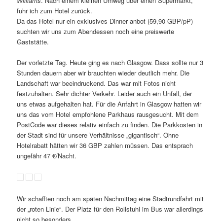
Williams
. Nach einem kleinen Umweg über einen Supermarkt,
fuhr ich zum Hotel zurück.
Da das Hotel nur ein exklusives Dinner anbot (59,90 GBP/pP)
suchten wir uns zum Abendessen noch eine preiswerte
Gaststätte.
Der vorletzte Tag. Heute ging es nach Glasgow. Dass sollte nur 3
Stunden dauern aber wir brauchten wieder deutlich mehr. Die
Landschaft war beeindruckend. Das war mit Fotos nicht
festzuhalten. Sehr dichter Verkehr. Leider auch ein Unfall, der
uns etwas aufgehalten hat. Für die Anfahrt in Glasgow hatten wir
uns das vom Hotel empfohlene Parkhaus rausgesucht. Mit dem
PostCode war dieses relativ einfach zu finden. Die Parkkosten in
der Stadt sind für unsere Verhältnisse „gigantisch“. Ohne
Hotelrabatt hätten wir 36 GBP zahlen müssen. Das entsprach
ungefähr 47 €/Nacht.
Wir schafften noch am späten Nachmittag eine Stadtrundfahrt mit
der „roten Linie“. Der Platz für den Rollstuhl im Bus war allerdings
nicht so besonders.