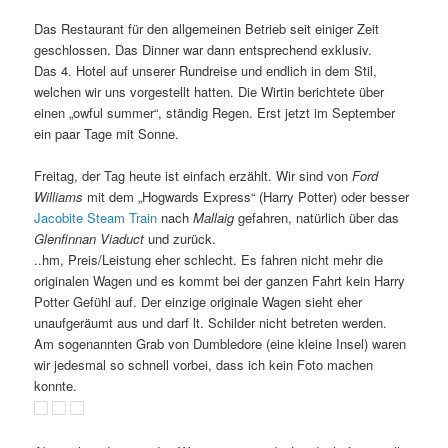
Das Restaurant für den allgemeinen Betrieb seit einiger Zeit
geschlossen. Das Dinner war dann entsprechend exklusiv.
Das 4. Hotel auf unserer Rundreise und endlich in dem Stil,
welchen wir uns vorgestellt hatten. Die Wirtin berichtete über
einen „owful summer“, ständig Regen. Erst jetzt im September
ein paar Tage mit Sonne.
Freitag, der Tag heute ist einfach erzählt. Wir sind von
Ford
Williams
mit dem „Hogwards Express“ (Harry Potter) oder besser
Jacobite Steam Train
nach
Mallaig
gefahren, natürlich über das
Glenfinnan Viaduct
und zurück.
..hm, Preis/Leistung eher schlecht. Es fahren nicht mehr die
originalen Wagen und es kommt bei der ganzen Fahrt kein Harry
Potter Gefühl auf. Der einzige originale Wagen sieht eher
unaufgeräumt aus und darf lt. Schilder nicht betreten werden.
Am sogenannten Grab von Dumbledore (eine kleine Insel) waren
wir jedesmal so schnell vorbei, dass ich kein Foto machen
konnte.