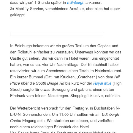
dass wir „nur“ 1 Stunde später in
Edinburgh
ankamen.
3x Mobility-Service, verschiedene Ansätze, aber alles hat super
geklappt.
In Edinburgh bekamen wir ein großes Taxi um das Gepäck und
den Rollstuhl einfacher zu verstauen. Unterwegs konnten wir das
Castle gut sehen. Bis wir dann im Hotel waren, uns eingerichtet
hatten, war es ca. vier Uhr Nachmittags. Der Einfachheit halber
reservierten wir zum Abendessen einen Tisch im Hotelrestaurant.
Ein kurzer Bummel (Gitti mit Krücken, „Cratches“ ) von dem
Hill
Place
über die
South Bridge Rd
bis kurz vor der
Royal Mile
(High
Street) sorgte für etwas Bewegung und gab uns einen ersten
Eindruck vom feinem Nieselregen. Shopping inklusive, natürlich.
Der Wetterbericht versprach für den Freitag 9, in Buchstaben N-
E-U-N, Sonnenstunden. Um 11:00 Uhr sollten wir am
Edinburgh
Castle
-Eingang sein. Wir starteten um sieben, und verließen
nach einem reichhaltigen Frühstück das Hotel.
Von Sonne keine Spur, die Stadt war in dichtem Nebel gehüllt!