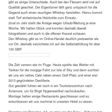
gibt es einige Unterschiede. Auch bei den Fässern wird viel auf
Qualität geachtet. Der Eigentümer läßt ganz untypisch für die
Gegend auch einen rauchigen Whiskey herstellen. Hierzu kommt
statt Torf einheimische Holzkohle zum Einsatz.
2mal im Jahr steht die Anlage wegen Urlaub/Wartung je eine
Woche. Wir hatten Glück und konnten deshalb überall
fotografieren und auch in die offenen Kessel schauen.
Den Whiskey gibt es im Online-Handel deutlich preiswerter als
vor Ort, deshalb verzichtete ich auf die Selbstabfüllung für über
130 GBP.
Die Zeit verrann wie im Fluge. Heute spielte das Wetter mit.
Tanken für die morgige Fahrt zur Isle of Sky und dann suchten
wir uns ein nettes Café neben einem Golf-Platz und einer erst
2013 gegründeten Destillerie.
Gut gestärkt fuhren wir noch in ein Touristenzentrum nach
Aviemore, um für Birgit Hygieneartikel nachzukaufen.
Montags hatten einige Restaurants geschlossen und so
entschlossen wir uns nochmal in unserem Hotel zu essen.
Dienstag war Reisetag, d.h. es ging von der
Spey – Side
zur
Isle