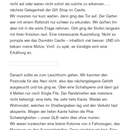
nicht auf oder waren nicht sofort als solche zu erkennen. …
nächste Gelegenheit der Gift Shop im Castle.
Wir mussten nur kurz warten, dann ging das Tor auf. Der Garten
war mit einem Rollstuhl nur schwer zu erkunden. Wir durften ihn
aber mit in die erste Etage nehmen. Gitti ging die Stufen langsam
mit ihren Krücken rauf. Eine interessante Ausstellung. Nicht so
pompös wie das Dunrobin Castle – inhaltlich viel besser. UND ich
bekam meine Mütze. Vmtl. zu spät, es kündigte sich eine
Erkältung an.
Danach sollte es zum Leuchtturm gehen. Wir kannten den
Postcode für das Navi nicht, also das nächstgelegene Gehöft
ausgesucht und los ging es. Über eine Schafsperre und dann gut
9 Meilen nur noch Single File. Der Randstreifen war meistens
nicht befestigt, eine tiefe, tlw. sehr tiefe Kante. Wieder ein
Wohnmobil, welches im Straßengraben lag und den Verkehr fast
absperrte. Wegen der tiefen Kante hatten die Pkw
Schwierigkeiten – unser GLB nahm dies ohne murren.
Wir waren inzwischen eine kleine Kolonne von 4 Fahrzeugen, das
Maximum an den Ausweichstellen. Dann steckten wir fest. Eine