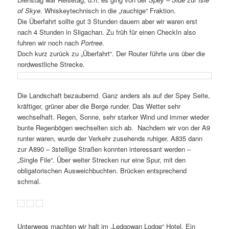
of Skye
. Whiskeytechnisch in die „rauchige“ Fraktion.
Die Überfahrt sollte gut 3 Stunden dauern aber wir waren erst
nach 4 Stunden in Sligachan. Zu früh für einen CheckIn also
fuhren wir noch nach
Portree
.
Doch kurz zurück zu „Überfahrt“. Der Router führte uns über die
nordwestliche Strecke.
Die Landschaft bezaubernd. Ganz anders als auf der Spey Seite,
kräftiger, grüner aber die Berge runder. Das Wetter sehr
wechselhaft. Regen, Sonne, sehr starker Wind und immer wieder
bunte Regenbögen wechselten sich ab.
Nachdem wir von der A9
runter waren, wurde der Verkehr zusehends ruhiger. A835 dann
zur A890 – 3stellige Straßen konnten interessant werden –
„Single File“. Über weiter Strecken nur eine Spur, mit den
obligatorischen Ausweichbuchten. Brücken entsprechend
schmal.
Unterwegs machten wir halt im „Ledgowan Lodge“ Hotel. Ein