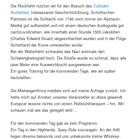
Die Rückfahrt nutzten wir für den Besuch des
Culloden
Buttlefield
. Interessante Geschichtsführung. Schottischen
Patrioten ist die Schlacht von 1746 noch immer ein Alptraum.
Medial gut aufbereitet und mit einem deutschen Audioguide gut
nachzuvollziehen, wie innerhalb einer Stunde 1500 Jakobiten
(Charles Edward Stuart) abgeschlachtet wurden und in der Folge
Schottland der Krone unterworfen wurde.
Bei der Weiterfahrt schraubte das Navi erstmals den
Schwierigkeitsgrad hoch. Die Straße wurde so schmal, dass alle
paar Meter eine Ausweichbucht ausgewiesen war.
Ein gutes Training für die kommenden Tage, wie wir später
feststellten.
Die Mietwagenfirma meldete sich auf meine Anfrage zurück. Ich
hatte mich auf Anraten unseres Veranstalter an diese gewandt.
Europcar wusste nichts von einem Rollstuhltransport – hm. Wir
schauen mal wie das geregelt wird …
Für den kommenden Tag gab es kein Programm.
Ein Tag in den Highlands. Spey-Side sozusagen. An der A95
liegen diverse bekannte und uns unbekannte kleine Whiskey-