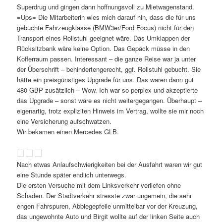
Superdrug und gingen dann hoffnungsvoll zu Mietwagenstand.
=Ups= Die Mitarbeiterin wies mich darauf hin, dass die für uns
gebuchte Fahrzeugklasse (BMW3er/Ford Focus) nicht für den
Transport eines Rollstuhl geeignet wäre. Das Umklappen der
Rücksitzbank wäre keine Option. Das Gepäck müsse in den
Kofferraum passen. Interessant – die ganze Reise war ja unter
der Überschrift – behindertengerecht, ggf. Rollstuhl gebucht. Sie
hätte ein preisgünstiges Upgrade für uns. Das waren dann gut
480 GBP zusätzlich – Wow. Ich war so perplex und akzeptierte
das Upgrade – sonst wäre es nicht weitergegangen. Überhaupt –
eigenartig, trotz expliziten Hinweis im Vertrag, wollte sie mir noch
eine Versicherung aufschwatzen.
Wir bekamen einen Mercedes GLB.
Nach etwas Anlaufschwierigkeiten bei der Ausfahrt waren wir gut
eine Stunde später endlich unterwegs.
Die ersten Versuche mit dem Linksverkehr verliefen ohne
Schaden. Der Stadtverkehr stresste zwar ungemein, die sehr
engen Fahrspuren, Abbiegepfeile unmittelbar vor der Kreuzung,
das ungewohnte Auto und Birgit wollte auf der linken Seite auch