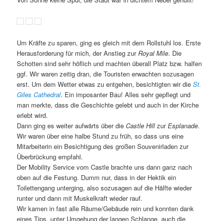
Um Kräfte zu sparen, ging es gleich mit dem Rollstuhl los. Erste
Herausforderung für mich, der Anstieg zur
Royal Mile
. Die
Schotten sind sehr höflich und machten überall Platz bzw. halfen
ggf. Wir waren zeitig dran, die Touristen erwachten sozusagen
erst. Um dem Wetter etwas zu entgehen, besichtigten wir die
St.
Giles Cathedral
. Ein imposanter Bau! Alles sehr gepflegt und
man merkte, dass die Geschichte gelebt und auch in der Kirche
erlebt wird.
Dann ging es weiter aufwärts über die
Castle Hill
zur
Esplanade
.
Wir waren über eine halbe Stund zu früh, so dass uns eine
Mitarbeiterin ein Besichtigung des großen Souvenirladen zur
Überbrückung empfahl.
Der Mobility Service vom Castle brachte uns dann ganz nach
oben auf die Festung. Dumm nur, dass in der Hektik ein
Toilettengang unterging, also sozusagen auf die Hälfte wieder
runter und dann mit Muskelkraft wieder rauf.
Wir kamen in fast alle Räume/Gebäude rein und konnten dank
eines Tips, unter Umgehung der langen Schlange, auch die