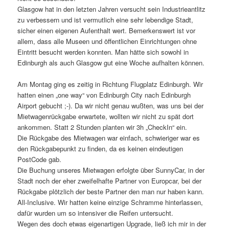
Glasgow hat in den letzten Jahren versucht sein Industrieantlitz
zu verbessern und ist vermutlich eine sehr lebendige Stadt,
sicher einen eigenen Aufenthalt wert. Bemerkenswert ist vor
allem, dass alle Museen und öffentlichen Einrichtungen ohne
Eintritt besucht werden konnten. Man hätte sich sowohl in
Edinburgh als auch Glasgow gut eine Woche aufhalten können.
Am Montag ging es zeitig in Richtung Flugplatz Edinburgh. Wir
hatten einen „one way“ von Edinburgh City nach Edinburgh
Airport gebucht ;-). Da wir nicht genau wußten, was uns bei der
Mietwagenrückgabe erwartete, wollten wir nicht zu spät dort
ankommen. Statt 2 Stunden planten wir 3h „CheckIn“ ein.
Die Rückgabe des Mietwagen war einfach, schwieriger war es
den Rückgabepunkt zu finden, da es keinen eindeutigen
PostCode gab.
Die Buchung unseres Mietwagen erfolgte über SunnyCar, in der
Stadt noch der eher zweifelhafte Partner von Europcar, bei der
Rückgabe plötzlich der beste Partner den man nur haben kann.
All-Inclusive. Wir hatten keine einzige Schramme hinterlassen,
dafür wurden um so intensiver die Reifen untersucht.
Wegen des doch etwas eigenartigen Upgrade, ließ ich mir in der