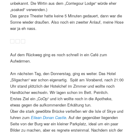
unbekannt. Die Wirtin aus dem „Corriegour Lodge“ würde eher
„soaked“ verwenden.)
Das ganze Theater hatte keine 5 Minuten gedauert, dann war die
Sonne wieder draußen. Also noch ein zweiter Anlauf, meine Hose
war ja eh nass.
Auf dem Rückweg ging es noch schnell in ein Café zum
Aufwärmen.
Am nächsten Tag, den Donnerstag, ging es weiter. Das Hotel
„Sligachan“ war schon eigenartig.
Spät am Vorabend, nach 21:00
Uhr stand plötzlich der Hotelchef im Zimmer und wollte noch
Handtücher wechseln. Wir lagen schon im Bett. Peinlich.
Erstes Ziel ein „CoOp“ und ich wollte noch in die Apotheke,
etwas gegen die aufkommenden Erkältung tun.
Über die stark gewölbte Brücke verließen wir die Isle of Skye und
fuhren zum
Eilean Donan Castle
. Auf der gegenüber liegenden
Seite von der Burg war ein kleiner Parkplatz, ideal um ein paar
Bilder zu machen, aber es regnete ersteinmal. Nachdem sich der