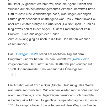
Im Hotel „Sligachan“ erfuhren wir, dass die Agentur nicht den
Wunsch auf ein behindertengerechtes Zimmer übermittelt hatte.
Gitti musste eine Wendeltreppe hoch, was wegen der engen
Stufen ganz besonders anstrengend war. Das Zimmer soweit ok,
aber am Fenster prangte ein Aufkleber „Do Not Open ..“ und es
hing etwas schief in der Angel. Lt. dem Empfangschef kein
Problem. Alles nur wegen der Kinder …
Zum Ausklang ging es noch in die Bar. Dort hätten wir auch
essen können.
Das
Dunvegan Castle
stand am nächsten Tag auf dem
Programm und wir hatten uns den Leuchtturm „
Neist Point
“
vorgenommen. Der Eintritt in das Castle war per Voucher auf
10:00 Uhr angemeldet. Das war auch die Öffnungszeit.
Die Anfahrt verlief trotz einiger „Single Files“ ruhig. Das Wetter
war heute sehr turbulent. Wir konnten wieder sehr schöne und vor
allem sehr breite, kurze Regenbögen bewundern.
Ich brauchte
unbedingt eine Mütze. Die gefühlte Temperatur lag deutlich unter
10°. Die versprochenen Shops hatten auf dem Weg zum Castle