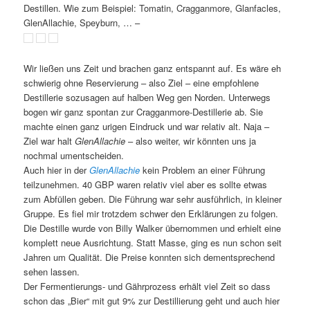
Destillen. Wie zum Beispiel: Tomatin, Cragganmore, Glanfacles,
GlenAllachie, Speyburn, … –
Wir ließen uns Zeit und brachen ganz entspannt auf. Es wäre eh
schwierig ohne Reservierung – also Ziel – eine empfohlene
Destillerie sozusagen auf halben Weg gen Norden. Unterwegs
bogen wir ganz spontan zur Cragganmore-Destillerie ab. Sie
machte einen ganz urigen Eindruck und war relativ alt. Naja –
Ziel war halt
GlenAllachie
– also weiter, wir könnten uns ja
nochmal umentscheiden.
Auch hier in der
GlenAllachie
kein Problem an einer Führung
teilzunehmen. 40 GBP waren relativ viel aber es sollte etwas
zum Abfüllen geben. Die Führung war sehr ausführlich, in kleiner
Gruppe. Es fiel mir trotzdem schwer den Erklärungen zu folgen.
Die Destille wurde von Billy Walker übernommen und erhielt eine
komplett neue Ausrichtung. Statt Masse, ging es nun schon seit
Jahren um Qualität. Die Preise konnten sich dementsprechend
sehen lassen.
Der Fermentierungs- und Gährprozess erhält viel Zeit so dass
schon das „Bier“ mit gut 9% zur Destillierung geht und auch hier