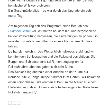
Hotel war hingegen sehr gut und Jens konnte an der Bar noch
heimische Whiskey probieren.
Ein Geschmäkle blieb – es war durch das Upgrade ein sehr
teurer Tag.
Am folgenden Tag sah das Programm einen Besuch des
Dunrobin Castle
vor. Wir hatten bei dem hin- und hergeschiebe
bei der Vorbereitung vergessen, die Entfernungen zu prüfen. So
mussten wir relativ weit über Inverness bis zu dem Schloss
fahren.
Es hat sich gelohnt! Das Wetter blieb halbwegs stabil und wir
konnten den Schlossgarten und die Falknerei besichtigen. Die
Burgen und Schlösser sind i.d.R. nicht zugänglich für
Rollstuhlfahrer aber sie gaben sich echt Mühe.
Das Schloss lag oberhalb einer Anhöhe an der Küste zur
Nordsee. Steile, lange Treppe hinunter zum Garten. Wir bekamen
einen Torschlüssel und konnten außen um die Mauer zu einem
Hintereingang fahren.
Oben zurück halfen sogar die Gäste beim
Rollstuhltransport 🙂