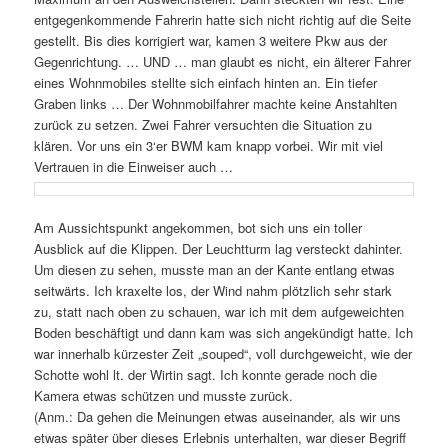
entgegenkommende Fahrerin hatte sich nicht richtig auf die Seite
gestellt. Bis dies korrigiert war, kamen 3 weitere Pkw aus der
Gegenrichtung. … UND … man glaubt es nicht, ein älterer Fahrer
eines Wohnmobiles stellte sich einfach hinten an. Ein tiefer
Graben links … Der Wohnmobilfahrer machte keine Anstahlten
zurück zu setzen. Zwei Fahrer versuchten die Situation zu
klären. Vor uns ein 3‘er BWM kam knapp vorbei. Wir mit viel
Vertrauen in die Einweiser auch …
Am Aussichtspunkt angekommen, bot sich uns ein toller
Ausblick auf die Klippen. Der Leuchtturm lag versteckt dahinter.
Um diesen zu sehen, musste man an der Kante entlang etwas
seitwärts. Ich kraxelte los, der Wind nahm plötzlich sehr stark
zu, statt nach oben zu schauen, war ich mit dem aufgeweichten
Boden beschäftigt und dann kam was sich angekündigt hatte. Ich
war innerhalb kürzester Zeit „souped“, voll durchgeweicht, wie der
Schotte wohl lt. der Wirtin sagt. Ich konnte gerade noch die
Kamera etwas schützen und musste zurück.
(Anm.: Da gehen die Meinungen etwas auseinander, als wir uns
etwas später über dieses Erlebnis unterhalten, war dieser Begriff