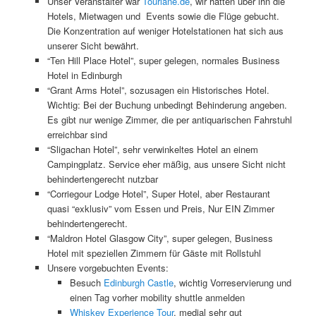
Unser Veranstalter war
Tourlane.de
, wir hatten über ihn die
Hotels, Mietwagen und Events sowie die Flüge gebucht.
Die Konzentration auf weniger Hotelstationen hat sich aus
unserer Sicht bewährt.
“Ten Hill Place Hotel”, super gelegen, normales Business
Hotel in Edinburgh
“Grant Arms Hotel”, sozusagen ein Historisches Hotel.
Wichtig: Bei der Buchung unbedingt Behinderung angeben.
Es gibt nur wenige Zimmer, die per antiquarischen Fahrstuhl
erreichbar sind
“Sligachan Hotel”, sehr verwinkeltes Hotel an einem
Campingplatz. Service eher mäßig, aus unsere Sicht nicht
behindertengerecht nutzbar
“Corriegour Lodge Hotel”, Super Hotel, aber Restaurant
quasi “exklusiv” vom Essen und Preis, Nur EIN Zimmer
behindertengerecht.
“Maldron Hotel Glasgow City”, super gelegen, Business
Hotel mit speziellen Zimmern für Gäste mit Rollstuhl
Unsere vorgebuchten Events:
Besuch
Edinburgh Castle
, wichtig Vorreservierung und
einen Tag vorher mobility shuttle anmelden
Whiskey Experience Tour
, medial sehr gut