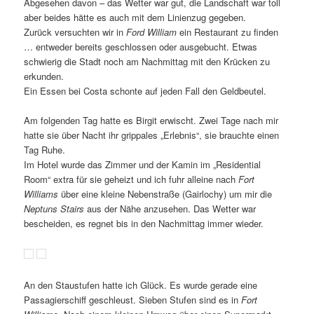
Abgesehen davon – das Wetter war gut, die Landschaft war toll
aber beides hätte es auch mit dem Linienzug gegeben.
Zurück versuchten wir in
Ford William
ein Restaurant zu finden
… entweder bereits geschlossen oder ausgebucht. Etwas
schwierig die Stadt noch am Nachmittag mit den Krücken zu
erkunden.
Ein Essen bei Costa schonte auf jeden Fall den Geldbeutel.
Am folgenden Tag hatte es Birgit erwischt. Zwei Tage nach mir
hatte sie über Nacht ihr grippales „Erlebnis“, sie brauchte einen
Tag Ruhe.
Im Hotel wurde das Zimmer und der Kamin im „Residential
Room“ extra für sie geheizt und ich fuhr alleine nach
Fort
Williams
über eine kleine Nebenstraße (Gairlochy) um mir die
Neptuns Stairs
aus der Nähe anzusehen. Das Wetter war
bescheiden, es regnet bis in den Nachmittag immer wieder.
An den Staustufen hatte ich Glück. Es wurde gerade eine
Passagierschiff geschleust. Sieben Stufen sind es in
Fort