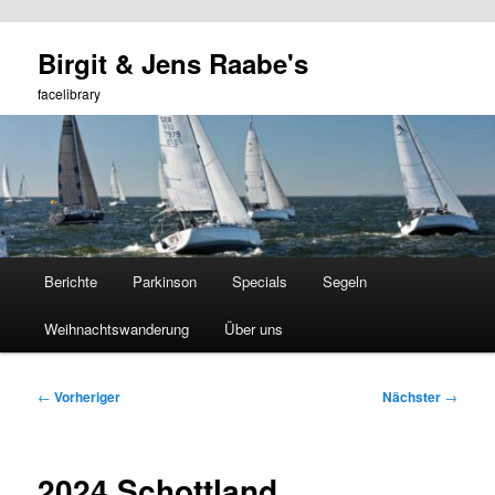
Zum
Birgit & Jens Raabe's
primären
Such
Inhalt
facelibrary
springen
Hauptmenü
Berichte
Parkinson
Specials
Segeln
Weihnachtswanderung
Über uns
Beitragsnavigation
←
Vorheriger
Nächster
→
2024 Schottland