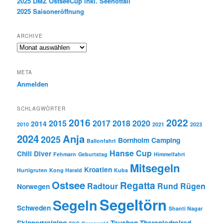
2025 DMZ OstseeCup inkl. Seenotfall
2025 Saisoneröffnung
ARCHIVE
Archive
META
Anmelden
SCHLAGWÖRTER
2016
2022
2015
2017
2018
2020
2014
2010
2021
2023
2024
Anja
2025
Bornholm
Camping
Ballonfahrt
Hanse Cup
Chill Diver
Fehmarn
Geburtstag
Himmelfahrt
Mitsegeln
Kroatien
Hurtigruten
Kong Harald
Kuba
Ostsee
Regatta
Radtour
Rund Rügen
Norwegen
Segeltörn
Segeln
Schweden
Shanti Nagar
Skippertraining
Tauchen
Therapiedreirad