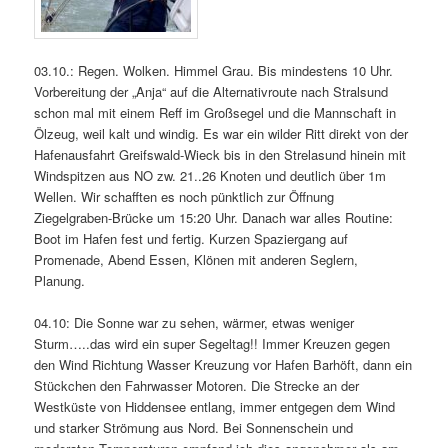
03.10.: Regen. Wolken. Himmel Grau. Bis mindestens 10 Uhr.
Vorbereitung der „Anja“ auf die Alternativroute nach Stralsund
schon mal mit einem Reff im Großsegel und die Mannschaft in
Ölzeug, weil kalt und windig. Es war ein wilder Ritt direkt von der
Hafenausfahrt Greifswald-Wieck bis in den Strelasund hinein mit
Windspitzen aus NO zw. 21..26 Knoten und deutlich über 1m
Wellen. Wir schafften es noch pünktlich zur Öffnung
Ziegelgraben-Brücke um 15:20 Uhr. Danach war alles Routine:
Boot im Hafen fest und fertig. Kurzen Spaziergang auf
Promenade, Abend Essen, Klönen mit anderen Seglern,
Planung.
04.10: Die Sonne war zu sehen, wärmer, etwas weniger
Sturm…..das wird ein super Segeltag!! Immer Kreuzen gegen
den Wind Richtung Wasser Kreuzung vor Hafen Barhöft, dann ein
Stückchen den Fahrwasser Motoren. Die Strecke an der
Westküste von Hiddensee entlang, immer entgegen dem Wind
und starker Strömung aus Nord. Bei Sonnenschein und