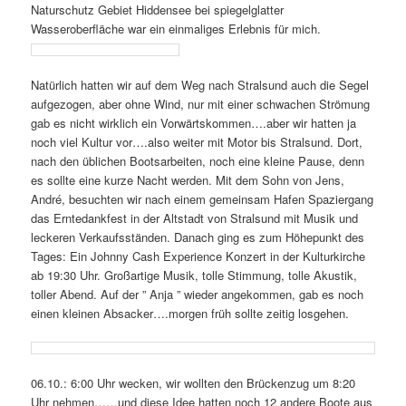
Naturschutz Gebiet Hiddensee bei spiegelglatter
Wasseroberfläche war ein einmaliges Erlebnis für mich.
Natürlich hatten wir auf dem Weg nach Stralsund auch die Segel
aufgezogen, aber ohne Wind, nur mit einer schwachen Strömung
gab es nicht wirklich ein Vorwärtskommen….aber wir hatten ja
noch viel Kultur vor….also weiter mit Motor bis Stralsund. Dort,
nach den üblichen Bootsarbeiten, noch eine kleine Pause, denn
es sollte eine kurze Nacht werden. Mit dem Sohn von Jens,
André, besuchten wir nach einem gemeinsam Hafen Spaziergang
das Erntedankfest in der Altstadt von Stralsund mit Musik und
leckeren Verkaufsständen. Danach ging es zum Höhepunkt des
Tages: Ein Johnny Cash Experience Konzert in der Kulturkirche
ab 19:30 Uhr. Großartige Musik, tolle Stimmung, tolle Akustik,
toller Abend. Auf der ” Anja ” wieder angekommen, gab es noch
einen kleinen Absacker….morgen früh sollte zeitig losgehen.
06.10.: 6:00 Uhr wecken, wir wollten den Brückenzug um 8:20
Uhr nehmen……und diese Idee hatten noch 12 andere Boote aus