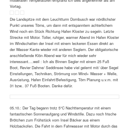
moderaten Temperaturen empfand ich dies angenehmer als am
Vortag.
Die Landspitze mit dem Leuchtturm Dornbusch war nördlichster
Punkt unseres Törns, um dann mit entspanntem achterlichem
Wind noch ein Stück Richtung Hafen Kloster zu segeln. Letzte
Strecke mit Motor. Toller, ruhiger, warmer Abend im Hafen Kloster
im Windschatten der Insel mit einem leckeren Essen direkt an
der Wasser Kante wieder mit anderen Seglern. Der obligatorische
anschließende Klön Abend war für mich wieder sehr
interessant….weil : Ich als Binnen Segler mit einem 25 Fuß
Boot, Revier Dahme/ Seddinsee habe viel gelernt mit/ über Segel
Einstellungen, Techniken, Strömung von Wind+ Wasser + Welle,
Ausrüstung, Hafen Einfahrt/Befestigung, Törn Planung u.v.m. mit
31 bzw.. 37 Fuß Booten. Danke dafür.
05.10.: Der Tag begann trotz 5°C Nachttemperatur mit einem
fantastischen Sonnenaufgang und Windstille. Dazu noch frische
Brötchen zum Frühstück vom Insel Bäcker aus einem
Holzbackofen. Die Fahrt in dem Fahrwasser mit Motor durch das