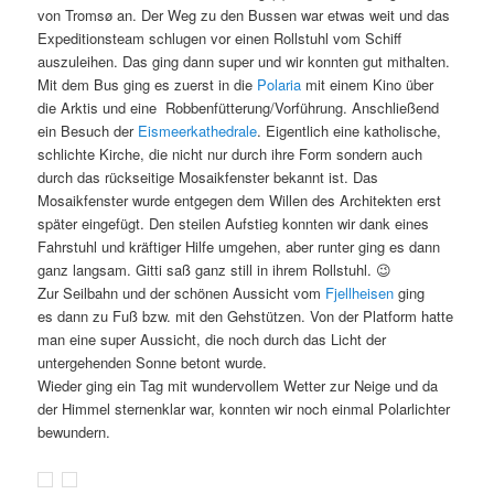
von
Tromsø
an. Der Weg zu den Bussen war etwas weit und das
Expeditionsteam schlugen vor einen Rollstuhl vom Schiff
auszuleihen. Das ging dann super und wir konnten gut mithalten.
Mit dem Bus ging es zuerst in die
Polaria
mit einem Kino über
die Arktis und eine Robbenfütterung/Vorführung. Anschließend
ein Besuch der
Eismeerkathedrale
. Eigentlich eine katholische,
schlichte Kirche, die nicht nur durch ihre Form sondern auch
durch das rückseitige Mosaikfenster bekannt ist. Das
Mosaikfenster wurde entgegen dem Willen des Architekten erst
später eingefügt. Den steilen Aufstieg konnten wir dank eines
Fahrstuhl und kräftiger Hilfe umgehen, aber runter ging es dann
ganz langsam. Gitti saß ganz still in ihrem Rollstuhl. 😉
Zur Seilbahn und der schönen Aussicht vom
Fjellheisen
ging
es
dann zu Fuß bzw. mit den Gehstützen. Von der Platform hatte
man eine super Aussicht, die noch durch das Licht der
untergehenden Sonne betont wurde.
Wieder ging ein Tag mit wundervollem Wetter zur Neige und da
der Himmel sternenklar war, konnten wir noch einmal Polarlichter
bewundern.