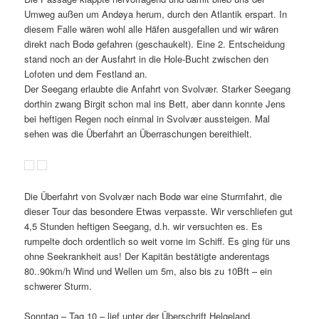
Umweg außen um Andøya herum, durch den Atlantik erspart. In
diesem Falle wären wohl alle Häfen ausgefallen und wir wären
direkt nach Bodø gefahren (geschaukelt). Eine 2. Entscheidung
stand noch an der Ausfahrt in die Hole-Bucht zwischen den
Lofoten und dem Festland an.
Der Seegang erlaubte die Anfahrt von Svolvær. Starker Seegang
dorthin zwang Birgit schon mal ins Bett, aber dann konnte Jens
bei heftigen Regen noch einmal in Svolvær aussteigen. Mal
sehen was die Überfahrt an Überraschungen bereithielt.
Die Überfahrt von Svolvær nach Bodø war eine Sturmfahrt, die
dieser Tour das besondere Etwas verpasste. Wir verschliefen gut
4,5 Stunden heftigen Seegang, d.h. wir versuchten es. Es
rumpelte doch ordentlich so weit vorne im Schiff. Es ging für uns
ohne Seekrankheit aus! Der Kapitän bestätigte anderentags
80..90km/h Wind und Wellen um 5m, also bis zu 10Bft – ein
schwerer Sturm.
Sonntag – Tag 10 – lief unter der Überschrift Helgeland.