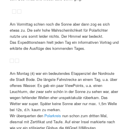
Am Vormittag schien noch die Sonne aber dann zog es sich
etwas zu. Die sehr hohe Wahrscheinlichkeit für Polarlichter
nutzte uns somit leider nichts. Der Himmel war bedeckt.
Das Expeditionsteam hielt jeden Tag ein informativen Vortrag und
erklärte die Ausflüge des kommenden Tages.
Am Montag (4) war ein bedeutendes Etappenziel der Nordroute
die Stadt Bodø. Die
längste Fahrstrecke an einem Tag, u.a. über
offenes Wasser. Es gab ein paar ViewPoints, u.a. einen
Leuchturm, der zwar sehr schön in der Sonne zu sehen war, aber
wegen fehlender Wellen eher unspektakulär rüberkam.
Das
Wetter war super. Später keine Sonne aber nur max. 1,5m Welle
bei 12s, d.h. kaum zu merken.
Wir überquerten den
Polarkreis
nun schon zum dritten Mal,
diesmal mit Zertifikat und Taufe. Auf einer Insel markierte nach
wie vor ein stilisierter Globus die 66Grad 33Minuten.