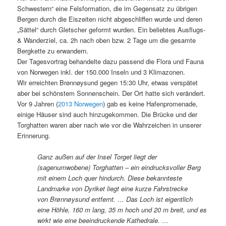
Schwestern“ eine Felsformation, die im Gegensatz zu übrigen
Bergen durch die Eiszeiten nicht abgeschliffen wurde und deren
„Sättel“ durch Gletscher geformt wurden. Ein beliebtes Ausflugs-
& Wanderziel, ca. 2h nach oben bzw. 2 Tage um die gesamte
Bergkette zu erwandern.
Der Tagesvortrag behandelte dazu passend die Flora und Fauna
von Norwegen inkl. der 150.000 Inseln und 3 Klimazonen.
Wir erreichten Brønnøysund gegen 15:30 Uhr, etwas verspätet
aber bei schönstem Sonnenschein. Der Ort hatte sich verändert.
Vor 9 Jahren (
2013 Norwegen
) gab es keine Hafenpromenade,
einige Häuser sind auch hinzugekommen. Die Brücke und der
Torghatten waren aber nach wie vor die Wahrzeichen in unserer
Erinnerung.
Ganz außen auf der Insel Torget liegt der
(sagenumwobene) Torghatten – ein eindrucksvoller Berg
mit einem Loch quer hindurch. Diese bekannteste
Landmarke von Dyriket liegt eine kurze Fahrstrecke
von Brønnøysund entfernt. … Das Loch ist eigentlich
eine Höhle, 160 m lang, 35 m hoch und 20 m breit, und es
wirkt wie eine beeindruckende Kathedrale. …