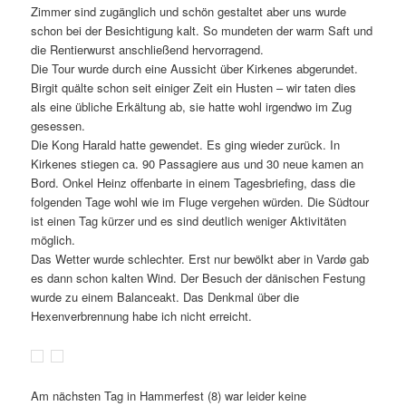
Zimmer sind zugänglich und schön gestaltet aber uns wurde
schon bei der Besichtigung kalt.
So mundeten der warm Saft und
die Rentierwurst anschließend hervorragend.
Die Tour wurde durch eine Aussicht über Kirkenes abgerundet.
Birgit quälte schon seit einiger Zeit ein Husten – wir taten dies
als eine übliche Erkältung ab, sie hatte wohl irgendwo im Zug
gesessen.
Die Kong Harald hatte gewendet. Es ging wieder zurück. In
Kirkenes stiegen ca. 90 Passagiere aus und 30 neue kamen an
Bord. Onkel Heinz offenbarte in einem Tagesbriefing, dass die
folgenden Tage wohl wie im Fluge vergehen würden. Die Südtour
ist einen Tag kürzer und es sind deutlich weniger Aktivitäten
möglich.
Das Wetter wurde schlechter. Erst nur bewölkt aber in Vardø gab
es dann schon kalten Wind. Der Besuch der dänischen Festung
wurde zu einem Balanceakt. Das Denkmal über die
Hexenverbrennung habe ich nicht erreicht.
Am nächsten Tag in Hammerfest (8) war leider keine