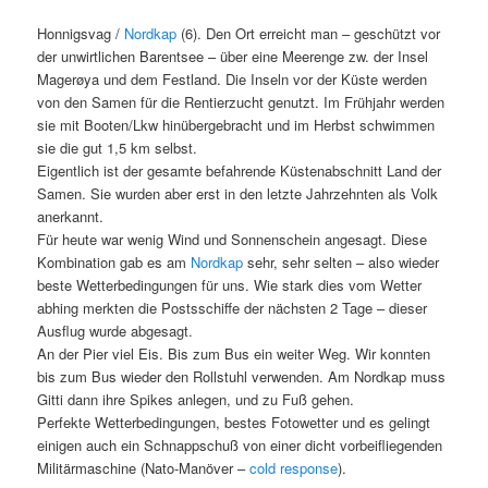
Honnigsvag /
Nordkap
(6).
Den Ort erreicht man – geschützt vor
der unwirtlichen Barentsee – über eine Meerenge zw. der Insel
Magerøya und dem Festland. Die Inseln vor der Küste werden
von den Samen für die Rentierzucht genutzt. Im Frühjahr werden
sie mit Booten/Lkw hinübergebracht und im Herbst schwimmen
sie die gut 1,5 km selbst.
Eigentlich ist der gesamte befahrende Küstenabschnitt Land der
Samen. Sie wurden aber erst in den letzte Jahrzehnten als Volk
anerkannt.
Für heute war wenig Wind und Sonnenschein angesagt. Diese
Kombination gab es am
Nordkap
sehr, sehr selten – also wieder
beste Wetterbedingungen für uns. Wie stark dies vom Wetter
abhing merkten die Postsschiffe der nächsten 2 Tage – dieser
Ausflug wurde abgesagt.
An der Pier viel Eis. Bis zum Bus ein weiter Weg. Wir konnten
bis zum Bus wieder den Rollstuhl verwenden. Am Nordkap muss
Gitti dann ihre Spikes anlegen, und zu Fuß gehen.
Perfekte Wetterbedingungen, bestes Fotowetter und es gelingt
einigen auch ein Schnappschuß von einer dicht vorbeifliegenden
Militärmaschine (Nato-Manöver –
cold response
).