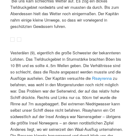
Bei uns kam schlechtes Wetter auf. Es zog ein dickes
Tiefdruckgebiet nordwärts und wir mussten da durch. Bis zum
Abendessen hielt das Wetter noch einigermaßen. Der Kapitän
nahm einige kleine Umwege, so dass wir vorwiegend in
geschützten Gewässern fuhren.
Vesterålen (9), eigentlich die große Schwester der bekannteren
Lofoten. Das Tiefdruckgebiet in Sturmstärke brachten Böen bis
10 Bft und es sollte 4..5m Wellen geben. Die Verhältnisse sind
so schlecht, dass die Route angepasst werden musste und die
Ausflüge ausfielen. Der Kapitän versuchte die
Risøyrenna
zu
befahren, was wohl in den Morgenstunden noch nicht möglich
war. Das Problem war der Seitenwind, der auf das relativ hohe
Schiff drückte. Rechts und Links nur ca. 50cm tief wurde die
Rinne auf 7m ausgebaggert. Bei extremen Niedrigwasser kann
selbst unser Schiff diese nicht befahren. Risøyhamn ein Ort
südwestlich auf der Insel Andøya war Namensgeber – übrigens
die größte Insel Norwegens – an deren nordöstlichen Zipfel
Andenes liegt, wo wir seinerzeit den Waal-Ausflug unternahmen.
Die Passage klappte hervorragend und damit blieb uns der