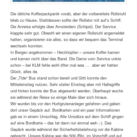
Die übliche Kofferpackpanik vorab, aber der vorbereitete Rollstuhl
blieb zu Hause. Stattdessen sollte der Rollator mit auf‘s Schiff.
Die
Anreise erfolgte über Amsterdam (Schipol). Der Service
klappte sehr gut. Obwohl wir einen eigenen Rollstuhl angemeldet
hatten, organisieren sie alles, so dass wir bequem das Terminal
wechseln konnten.
In Bergen angekommen – Herzklopfen – unsere Koffer kamen
und kamen nicht über das Band. Die Dame vom Service unkte
schon – bei KLM fehle wohl öfter mal was …
a
ber wir hatten
Glück, alles da.
Der „Tide“ Bus stand schon bereit und Gitti konnte den
Mitteleinstieg nutzen. Sehr steiler Einstieg aber mit Haltegriffe
und hinten konnte der Bus abgesenkt werden. Überhaupt wuchs
sie während der Reise so einige Male über sich hinaus.
Wir wurden bis vor den Hurtigrutenanleger gefahren und gaben
dort unser Gepäck auf. Bordkarten und ein paar Informationen
gab es in einem Umschlag. Alle Umsätze auf dem Schiff gingen
auf eine Bordkarte – das tat dann nur einmal weh ;-). Das
Gepäck wurde während der Sicherheitsbelehrung vor die Kabine
gebracht. Unsere Kabine war die 509 (Bb), im Vorschiff und auf